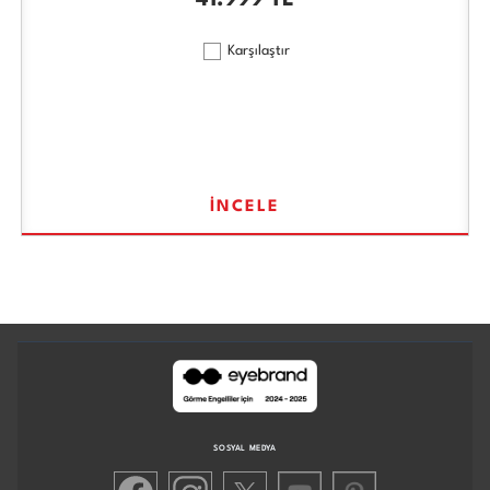
41.999
TL
Karşılaştır
İNCELE
SOSYAL MEDYA