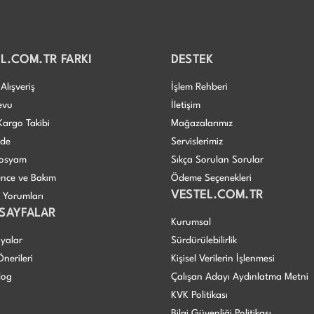
L.COM.TR FARKI
DESTEK
Alışveriş
İşlem Rehberi
evu
İletişim
Kargo Takibi
Mağazalarımız
ade
Servislerimiz
 Dosyam
Sıkça Sorulan Sorular
nce ve Bakım
Ödeme Seçenekleri
VESTEL.COM.TR
ı Yorumları
 SAYFALAR
Kurumsal
yalar
Sürdürülebilirlik
nerileri
Kişisel Verilerin İşlenmesi
log
Çalışan Adayı Aydınlatma Metni
KVK Politikası
Bilgi Güvenliği Politikası