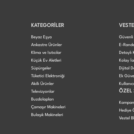
KATEGORİLER
VESTE
Beyaz Eşya
Güvenli 
Ankastre Ürünler
E-Rand
Klima ve Isıtıcılar
Detaylı 
Küçük Ev Aletleri
Kolay İ
Süpürgeler
Dijital
Tüketici Elektroniği
Ek Güve
Akıllı Ürünler
Kullanıc
ÖZEL
Televizyonlar
Buzdolapları
Kampan
Çamaşır Makineleri
Hediye Ö
Bulaşık Makineleri
Vestel B