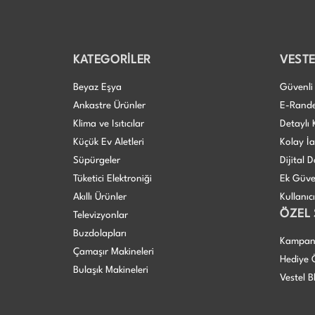
KATEGORİLER
VESTE
Beyaz Eşya
Güvenli 
Ankastre Ürünler
E-Rand
Klima ve Isıtıcılar
Detaylı 
Küçük Ev Aletleri
Kolay İ
Süpürgeler
Dijital
Tüketici Elektroniği
Ek Güve
Akıllı Ürünler
Kullanıc
ÖZEL
Televizyonlar
Buzdolapları
Kampan
Çamaşır Makineleri
Hediye Ö
Bulaşık Makineleri
Vestel B