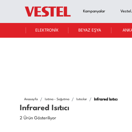
Kampanyalar
Vestel
ELEKTRONİK
BEYAZ EŞYA
ANK
Infrared Isıtıcı
Anasayfa
Isıtma - Soğutma
Isıtıcılar
Infrared Isıtıcı
2 Ürün Gösteriliyor