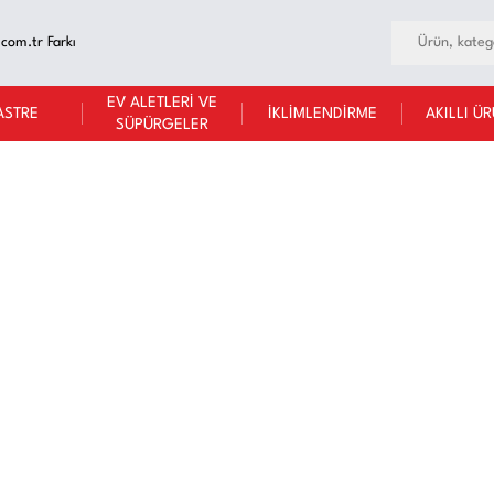
.com.tr Farkı
EV ALETLERİ VE
ASTRE
İKLİMLENDİRME
AKILLI Ü
SÜPÜRGELER