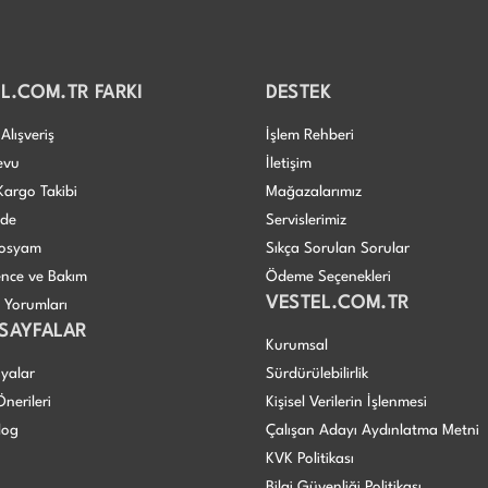
L.COM.TR FARKI
DESTEK
Alışveriş
İşlem Rehberi
evu
İletişim
Kargo Takibi
Mağazalarımız
ade
Servislerimiz
 Dosyam
Sıkça Sorulan Sorular
nce ve Bakım
Ödeme Seçenekleri
VESTEL.COM.TR
ı Yorumları
 SAYFALAR
Kurumsal
yalar
Sürdürülebilirlik
nerileri
Kişisel Verilerin İşlenmesi
log
Çalışan Adayı Aydınlatma Metni
KVK Politikası
Bilgi Güvenliği Politikası